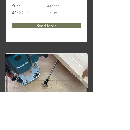
Duration
Price
4500 TL
1 gün
Read More
Freze Atölyesi